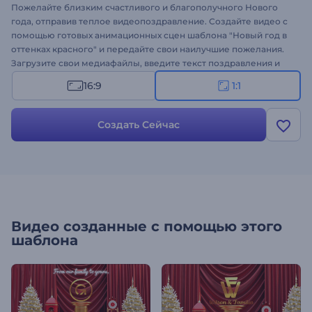
Пожелайте близким счастливого и благополучного Нового
года, отправив теплое видеопоздравление. Создайте видео с
помощью готовых анимационных сцен шаблона "Новый год в
оттенках красного" и передайте свои наилучшие пожелания.
Загрузите свои медиафайлы, введите текст поздравления и
через несколько минут вы получите профессиональную
16:9
1:1
видеоанимацию. Шаблон идеально подходит для оформления
праздничных интро, видеопоздравлений, новогодней
рекламы, приглашений на праздничные вечеринки и многих
Создать Сейчас
других проектов. Создайте свое видео!
Видео созданные с помощью этого
шаблона