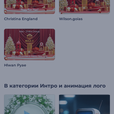
Christina England
Wilson.goias
Hlwan Pyae
В категории
Интро и анимация лого