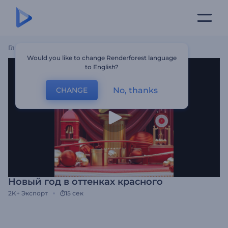
Главная
Шаблоны
Новый Год В Оттенках Красного
Would you like to change Renderforest language
to English?
No, thanks
CHANGE
Новый год в оттенках красного
2K+
Экспорт
15 сек