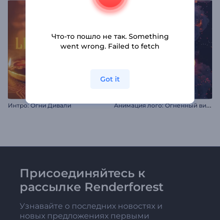
Что-то пошло не так. Something
went wrong. Failed to fetch
Got it
А
нимация лого: Огненный вихрь
Интро: Огни Дивали
Присоединяйтесь к
рассылке Renderforest
Узнавайте о последних новостях и
новых предложениях первыми