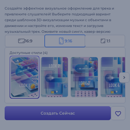
Создайте эффектное визуальное оформление для трека и
привлеките слушателей! Выберите подходящий вариант
среди шаблонов 3D-визуализации музыки с объектами в
движении и настройте его, изменив текст и загрузив
музыкальный трек. Оживите новый сингл, кавер-версию
песни, подкаст и другие аудиопроекты. Оформите свою
16:9
9:16
1:1
визуализацию музыки!
Доступные стили
(4)
Создать Сейчас