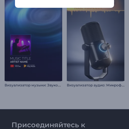
В
изуализатор музыки: Звуковой резонанс
В
изуализатор аудио: Микрофон для подкаста
Присоединяйтесь к