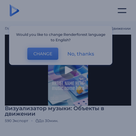
Главная
Шаблоны
Визуализатор Музыки: Объекты В Движении
Would you like to change Renderforest language
to English?
No, thanks
CHANGE
Визуализатор музыки: Объекты в
движении
590
Экспорт
До 30мин.