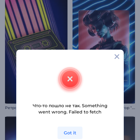
Что-то пошло не так. Something
Р
етро Кассетный Музыкальный Визуализатор
М
узыкальный визуализатор "Неоновые линии"
went wrong. Failed to fetch
Got it