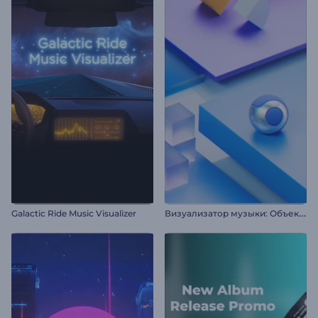
В
изуализатор музыки: Объекты в движении
Galactic Ride Music Visualizer