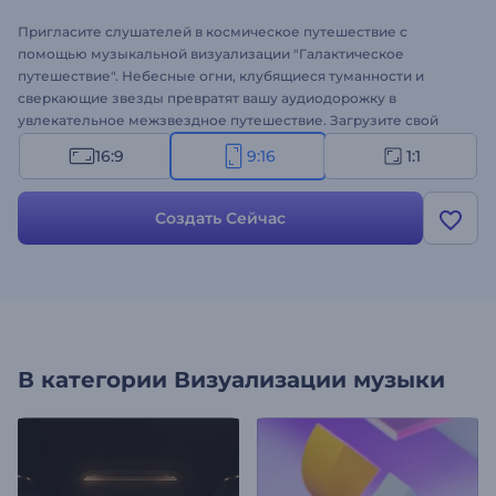
Пригласите слушателей в космическое путешествие с
помощью музыкальной визуализации "Галактическое
путешествие". Небесные огни, клубящиеся туманности и
сверкающие звезды превратят вашу аудиодорожку в
увлекательное межзвездное путешествие. Загрузите свой
музыкальный трек, укажите название песни, и пусть
16:9
9:16
1:1
бескрайние галактики увеличат число ваших поклонников.
Идеально подходит для музыкантов, диджеев, музыкальных
продюсеров или тех, кто хочет открыть свой музыкальный
Создать Сейчас
YouTube-канал. Создавайте прямо сейчас и запускайте свою
музыку с помощью небесной анимации!
В категории
Визуализации музыки