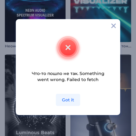
Н
еоновый Аудио Спектрум Визуализатор
В
изуализатор "Неоновые тоннели"
Что-то пошло не так. Something
went wrong. Failed to fetch
Got it