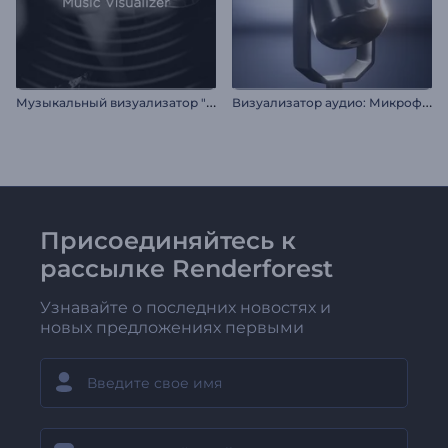
М
узыкальный визуализатор "Светящиеся биты"
В
изуализатор аудио: Микрофон для подкаста
Присоединяйтесь к
рассылке Renderforest
Узнавайте о последних новостях и
новых предложениях первыми