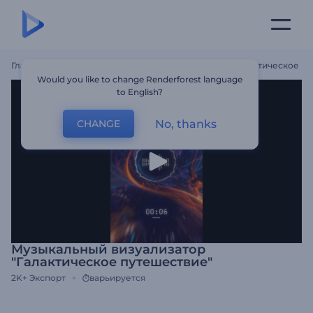
Главная
Шаблоны
Музыкальный Визуализатор "Галактическое П
Would you like to change Renderforest language
to English?
No, thanks
CHANGE
Музыкальный визуализатор
"Галактическое путешествие"
2K+
Экспорт
варьируется