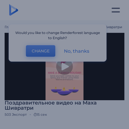
Главная
Шаблоны
Поздравительное Видео На Маха Шивратри
Would you like to change Renderforest language
to English?
No, thanks
CHANGE
Поздравительное видео на Маха
Шивратри
503
Экспорт
15 сек