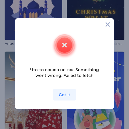
З
аставка "Рождественский венок"
Анимации к Мавлиду
Что-то пошло не так. Something
went wrong. Failed to fetch
Got it