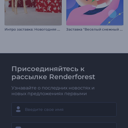
И
нтро заставка: Новогодняя атмосфера
З
аставка "Веселый снежный шар"
Присоединяйтесь к
рассылке Renderforest
Узнавайте о последних новостях и
новых предложениях первыми