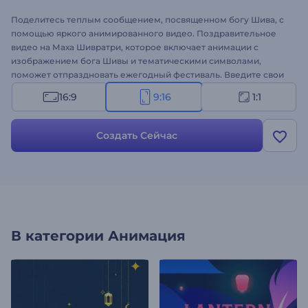
Поделитесь теплым сообщением, посвященном богу Шива, с
помощью яркого анимированного видео. Поздравительное
видео на Маха Шивратри, которое включает анимации с
изображением бога Шивы и тематическими символами,
поможет отпраздновать ежегодный фестиваль. Введите свои
текст молитв и пожеланий в анимированные сцены шаблона,
16:9
9:16
1:1
загрузите свой логотип и получите профессиональное
анимированное видеопоздравление всего за несколько
кликов. Шаблон идеально подходит для оформления
Создать Сейчас
поздравлений, фестивальных торжеств, заставки к
презентациям и многого другого. Создайте свое видео!
В категории
Анимация