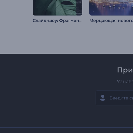
Слайд-шоу: Фрагментарные переходы
При
Узнав