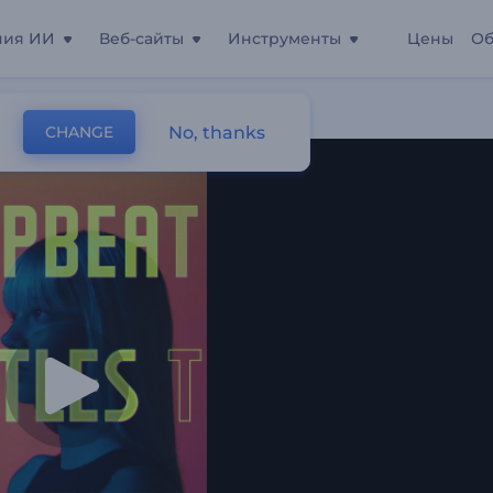
ния ИИ
Веб-сайты
Инструменты
Цены
Об
овыми Титрами
No, thanks
CHANGE