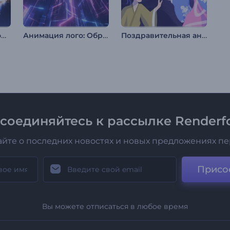
Мерцающая новогодняя елка
Анимация лого: Обратный отсчет в стиле глитч
Поздравительная анимация: Танабата
соединяйтесь к рассылке Renderfo
айте о последних новостях и новых предложениях п
Присо
Вы можете отписаться в любое время