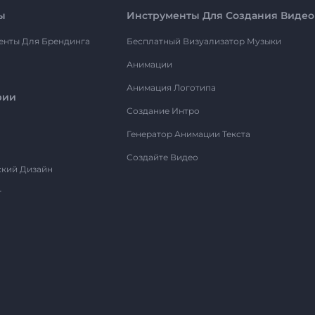
ы
Инструменты Для Создания Видео
енты Для Брендинга
Бесплатный Визуализатор Музыки
Анимации
Анимация Логотипа
рии
Создание Интро
Генератор Анимации Текста
Создайте Видео
ский Дизайн
т