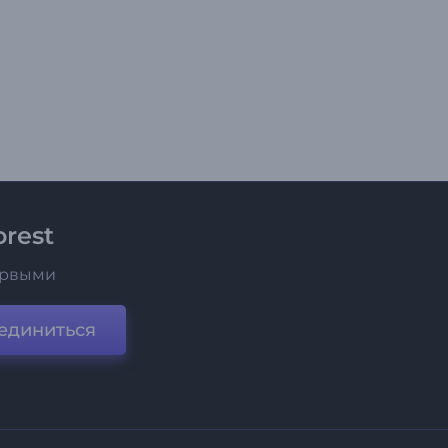
rest
ервыми
единиться