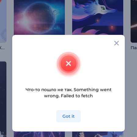
Анимация ко Дню Канады
Интро: Реалистичная Вселенная
Анимация: Фестиваль фонарей
Что-то пошло не так. Something went
wrong. Failed to fetch
Got it