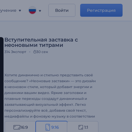
учение
Войти
Регистрация
Вступительная заставка с
неоновыми титрами
314
Экспорт
30 сек
Хотите динамично и стильно представить своё
сообщение? «Неоновые заставки» — это дизайн
в неоновом стиле, который добавит энергии и
динамики вашим видео. Яркие заголовки и
плавные переходы создадут динамичный и
захватывающий визуальный эффект. Легко
персонализируйте всё, добавив свой текст,
медиафайлы и фоновую музыку в соответствии
с вашими творческими потребностями.
16:9
9:16
1:1
Идеально подходит для заставок мероприятий,