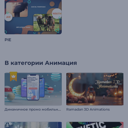
PIE
В категории
Анимация
Д
инамичное промо мобильного приложения
Ramadan 3D Animations