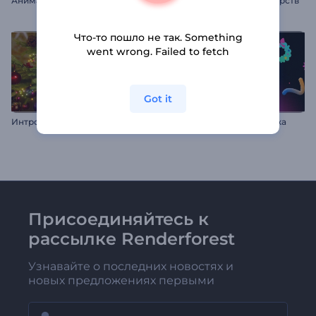
Анимация: Синко де Майо
Промо для рекламы лекарств
Что-то пошло не так. Something
went wrong. Failed to fetch
Got it
И
нтро "Рождественские чудеса"
Яркая новогодняя заставка
Присоединяйтесь к
рассылке Renderforest
Узнавайте о последних новостях и
новых предложениях первыми