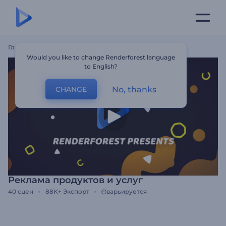
Главная
Шаблоны
Реклама Продуктов И Услуг
Would you like to change Renderforest language
to English?
No, thanks
CHANGE
Реклама продуктов и услуг
40
сцен
88K+
Экспорт
варьируется