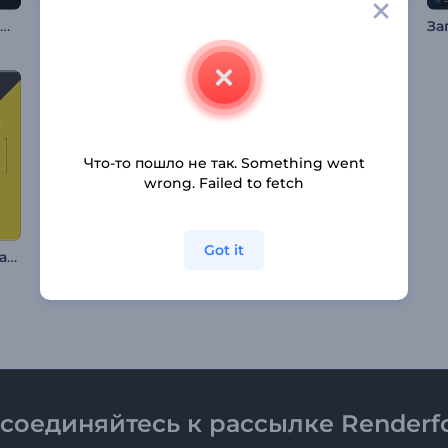
Набор для видео: Быстрая типографика
Интро: Иконки соцсетей
Промозаставка Мода
Что-то пошло не так. Something went
wrong. Failed to fetch
Got it
Набор для видео: Заголовки в движении
Динамичная корпоративная презентация
Быстрая заставка для YouTube
соединяйтесь к рассылке Renderfo