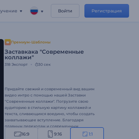
учение
Войти
Регистрация
Премиум-Шаблоны
Заставкака "Современные
коллажи"
318
Экспорт
30 сек
Придайте свежий и современный вид вашим
видео интро с помощью нашей Заставки
"Современные коллажи". Погрузите свою
аудиторию в стильную картину коллажей и
текста, сливающихся воедино, чтобы создать
захватывающее вступление. Благодаря
плавным переходам и современным
элементам дизайна этот шаблон идеально
16:9
9:16
1:1
подходит для придания изысканности