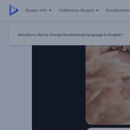
Видео ИИ
Шаблоны Видео
Изображе
Главная
Шаблоны
Заставкака "Современные Колл
Would you like to change Renderforest language to English?