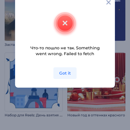
Заставка: Горные вершины
Анимации к Мавлиду
Что-то пошло не так. Something
went wrong. Failed to fetch
Got it
Н
абор для Reels: День взятия Бастилии
Новый год в оттенках красного