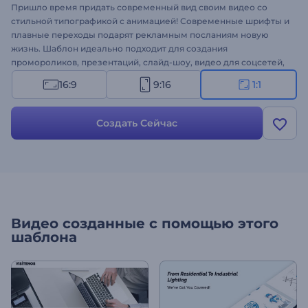
Пришло время придать современный вид своим видео со
стильной типографикой с анимацией! Современные шрифты и
плавные переходы подарят рекламным посланиям новую
жизнь. Шаблон идеально подходит для создания
промороликов, презентаций, слайд-шоу, видео для соцсетей,
мотивационных видео и многого другого. Воспользуйтесь
16:9
9:16
1:1
шаблоном “Трендовая типографика” и донесите свой месседж
до аудитории!
Создать Сейчас
Видео созданные с помощью этого
шаблона