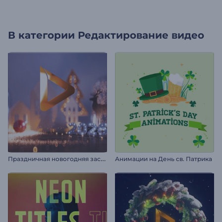
В категории
Редактирование видео
П
раздничная новогодняя заставка
Анимации на День св. Патрика