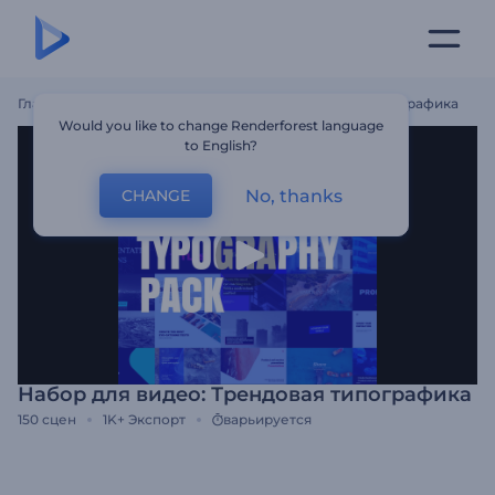
Главная
Шаблоны
Набор Для Видео: Трендовая Типографика
Would you like to change Renderforest language
to English?
No, thanks
CHANGE
Набор для видео: Трендовая типографика
150
сцен
1K+
Экспорт
варьируется