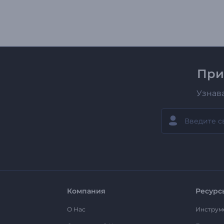
При
Узнав
Компания
Ресурс
О Нас
Инструм