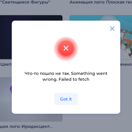
 "Светящиеся Фигуры"
 Цветные Слои
Что-то пошло не так. Something went
wrong. Failed to fetch
Got it
Анимация лого: Иридисцентный минимализм