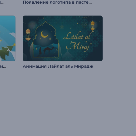
Анимация лого: Плоская геометрия
Появление логотипа в пастельном стиле
Промо: Новый год на земном шаре
Анимация Лайлат аль Мирадж