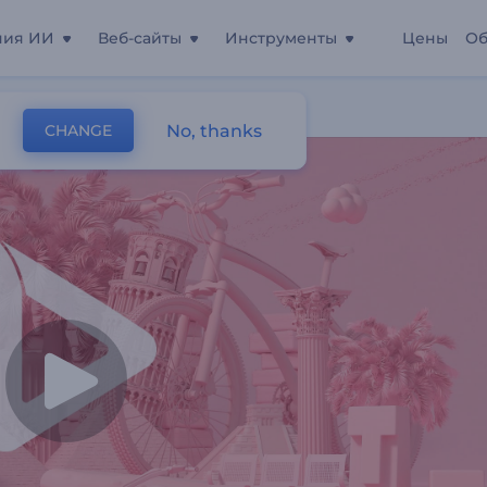
ния ИИ
Веб-сайты
Инструменты
Цены
Об
No, thanks
CHANGE