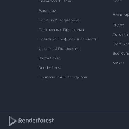
Свяжитесь С Нами
Блог
Вакансии
Катего
Помощь И Поддержка
Видео
Партнерская Программа
Логотип
Политика Конфиденциальности
Графиче
Условия И Положения
Веб-Сай
Карта Сайта
Мокап
Renderforest
Программа Амбассадоров