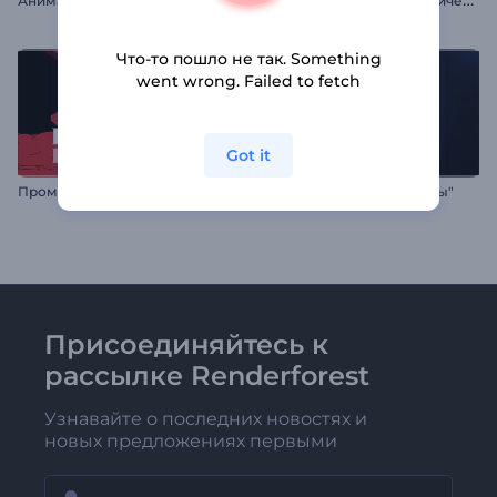
Что-то пошло не так. Something
went wrong. Failed to fetch
Got it
П
ромо для мероприятия на Эль Энсьерро
Интро "Неоновые контуры"
Присоединяйтесь к
рассылке Renderforest
Узнавайте о последних новостях и
новых предложениях первыми