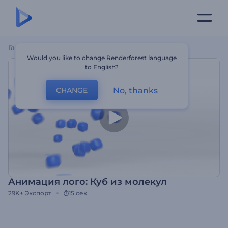
Главная
Шаблоны
Анимация Лого: Куб Из Молекул
Would you like to change Renderforest language
to English?
No, thanks
CHANGE
Анимация лого: Куб из молекул
29K+
Экспорт
15 сек