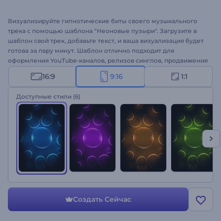
Визуализируйте гипнотические биты своего музыкального
трека с помощью шаблона "Неоновые пузыри". Загрузите в
шаблон свой трек, добавьте текст, и ваша визуализация будет
готова за пару минут. Шаблон отлично подходит для
оформления YouTube-каналов, релизов синглов, продвижения
треков и многого другого. Доверьтесь силе неона и создайте
16:9
9:16
1:1
свою визуализацию с неоновыми пузырями!
Доступные стили
(6)
Создать Сейчас