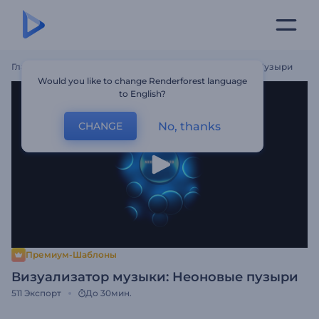
Главная
Шаблоны
Визуализатор Музыки: Неоновые Пузыри
Would you like to change Renderforest language
to English?
No, thanks
CHANGE
Премиум-Шаблоны
Визуализатор музыки: Неоновые пузыри
511
Экспорт
До 30мин.