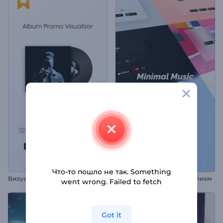
Что-то пошло не так. Something
В
изуализатор музыки: Промо альбома
Промо альбома: Минимализм
went wrong. Failed to fetch
Got it