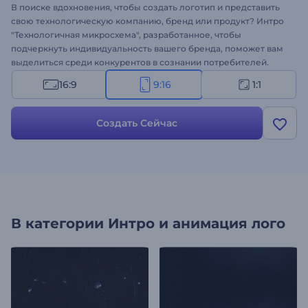
В поиске вдохновения, чтобы создать логотип и представить
свою технологическую компанию, бренд или продукт? Интро
"Технологичная микросхема", разработанное, чтобы
подчеркнуть индивидуальность вашего бренда, поможет вам
выделиться среди конкурентов в сознании потребителей.
Загрузите свой логотип, введите слоган и через несколько
16:9
9:16
1:1
минут вы получите потрясающую анимацию логотипа. Шаблон
идеально подходит для продвижения технических продуктов,
оформления презентации компаний, рекламны для ТВ, интро
Создать Сейчас
для канала и многого другого. Не упустите возможность
произвести неизгладимое впечатление на всех, кто увидит
ваше интро. Создайте свое интро!
В категории
Интро и анимация лого