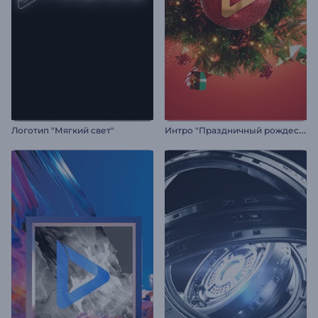
И
нтро "Праздничный рождественский шар"
Логотип "Мягкий свет"