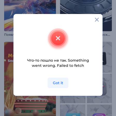
П
оявление логотипа в пастельном стиле
3
D-анимация технологического логотипа
Что-то пошло не так. Something
went wrong. Failed to fetch
Got it