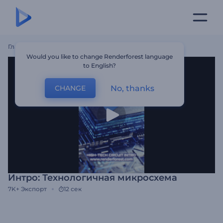
Главная
Шаблоны
Интро: Технологичная Микросхема
Would you like to change Renderforest language
to English?
No, thanks
CHANGE
Интро: Технологичная микросхема
7K+
Экспорт
12 сек