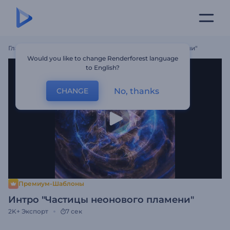
Главная
Шаблоны
Интро "Частицы Неонового Пламени"
Would you like to change Renderforest language
to English?
No, thanks
CHANGE
Премиум-Шаблоны
Интро "Частицы неонового пламени"
2K+
Экспорт
7 сек