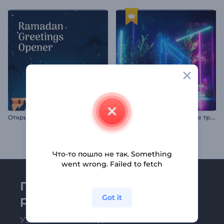
О
ткрытие поздравлений с Рамаданом
А
нимация лого: Неоновые тропики
Что-то пошло не так. Something
went wrong. Failed to fetch
Присоединяйтесь к
Got it
рассылке Renderforest
Узнавайте о последних новостях и