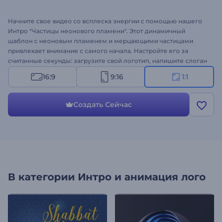
Начните свое видео со всплеска энергии с помощью нашего
Интро "Частицы неонового пламени". Этот динамичный
шаблон с неоновым пламенем и мерцающими частицами
привлекает внимание с самого начала. Настройте его за
считанные секунды: загрузите свой логотип, напишите слоган
и добавьте запоминающуюся фоновую музыку. Идеально
16:9
9:16
1:1
подходит для представления технологических компаний,
продвижения товаров и услуг, презентаций, интро или аутро
каналов, рекламных роликов и многого другого. Создавайте
Создать Сейчас
прямо сейчас!
В категории
Интро и анимация лого