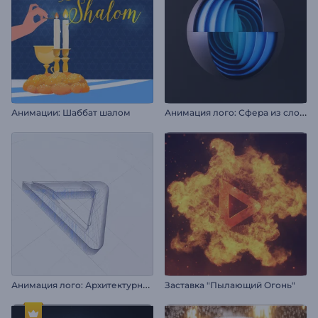
А
нимация лого: Сфера из слоев
Анимации: Шаббат шалом
А
нимация лого: Архитектурный проект
Заставка "Пылающий Огонь"