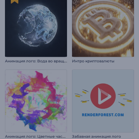
А
нимация лого: Вода во вращении
Интро криптовалюты
А
нимация лого: Цветные частицы
Забавная анимация лого