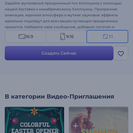
Задайте жутковатый праздничный тон Хэллоуина с помощью
нашей Заставки к макабрическому Хэллоуину. Призрачная
анимация, мрачная атмосфера и жуткие звуковые эффекты
идеально подойдут для всех ваших пугающих праздничных
проектов. Наберите свое сообщение, добавьте логотип и
выберите подходящий музыкальный трек, чтобы создать
16:9
9:16
1:1
уникальную заставку на Хэллоуин. Идеально подходит для
поздравительных видео, приглашений на вечеринки,
объявлений о мероприятиях, жутких промо-роликов и многого
Создать Сейчас
другого. Создавайте прямо сейчас!
В категории
Видео-Приглашения