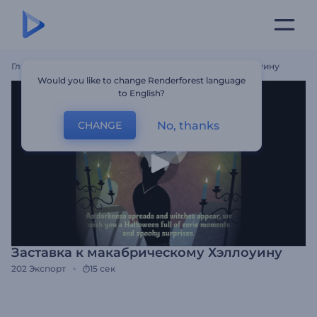
Главная
Шаблоны
Заставка К Макабрическому Хэллоуину
Would you like to change Renderforest language
to English?
No, thanks
CHANGE
Заставка к макабрическому Хэллоуину
202
Экспорт
15 сек