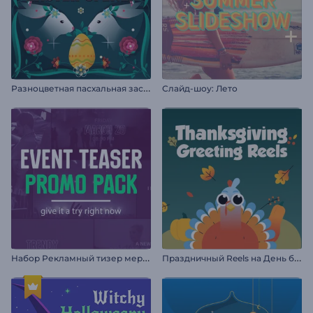
Р
азноцветная пасхальная заставка
Слайд-шоу: Лето
Н
абор Рекламный тизер мероприятия
П
раздничный Reels на День благодарения