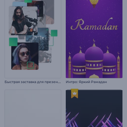
Б
ыстрая заставка для презентации
Интро: Яркий Рамадан