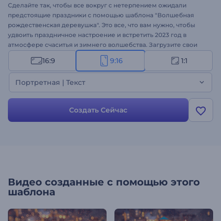
Сделайте так, чтобы все вокруг с нетерпением ожидали
предстоящие праздники с помощью шаблона "Волшебная
рождественская деревушка". Это все, что вам нужно, чтобы
удвоить праздничное настроение и встретить 2023 год в
атмосфере счаситья и зимнего волшебства. Загрузите свои
медиафайлы, введите текст поздравления и подождите
16:9
9:16
1:1
несколько минут, чтобы получить профессиональную
видеоанимацию. Шаблон идеально подходит для оформления
Портретная | Текст
праздничных интро, видеооткрыток, приглашений на ужин,
рождественских рекламных роликов и многого другого.
Оформите свое видео!
Создать Сейчас
Видео созданные с помощью этого
шаблона