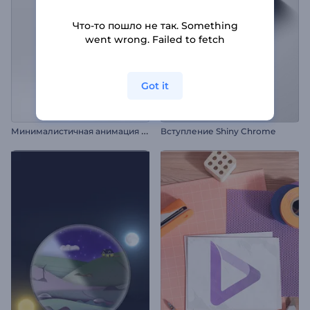
Что-то пошло не так. Something
went wrong. Failed to fetch
Got it
М
инималистичная анимация лого
Вступление Shiny Chrome