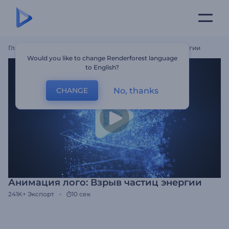
Главная
Шаблоны
Анимация Лого: Взрыв Частиц Энергии
Would you like to change Renderforest language
to English?
No, thanks
CHANGE
Анимация лого: Взрыв частиц энергии
241K+
Экспорт
10 сек