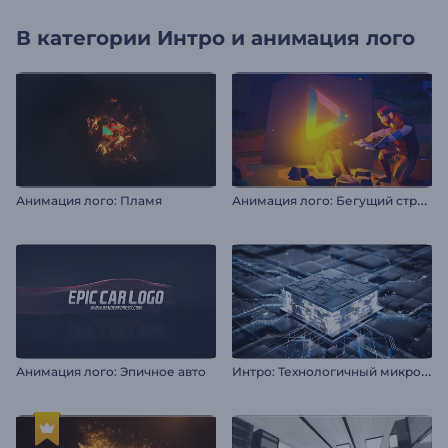
В категории
Интро и анимация лого
А
нимация лого: Бегущий страж
Анимация лого: Пламя
И
нтро: Технологичный микрочип
Анимация лого: Эпичное авто