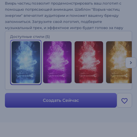
Вихрь частиц позволит продемонстрировать ваш логотип с
помощью потрясающей анимации. Шаблон "Взрыв частиц
энергии" впечатлит аудитории и поможет вашему бренду
запомниться. Загрузите свой логотип, подберите
музыкальный трек, и эффектное интро будет готово за пару
минут. Шаблон идеально подходит для оформления заставок к
Доступные стили
(5)
презентациям, интро для YouTube, заставок для блогов и
многого другого. Создайте анимацию своего логотипа прямо
в браузере!
Создать Сейчас