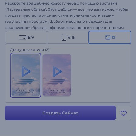
Раскройте волшебную красоту неба с помощью заставки
"Пастельные облака". Этот шаблон — все, что вам нужно, чтобы
придать чувство гармонии, стиля и уникальности вашим
творческим проектам. Шаблон идеально подходит для
продвижения бренда, оформления заставки к презентациям,
интро для каналов, рекламных роликов для ТВ и многого
16:9
9:16
1:1
другого. Просто загрузите свой логотип, введите
запоминающийся слоган и через минуту вы сможете
Доступные стили
(2)
насладиться профессиональной видеоанимацией.
Привлеките внимание аудитории — создайте свое видео!
Создать Сейчас