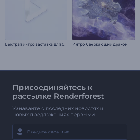
Б
ыстрая интро заставка для бизнеса
Интро Сверкающий дракон
Присоединяйтесь к
рассылке Renderforest
Узнавайте о последних новостях и
новых предложениях первыми