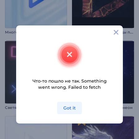
М
ногослойная анимация логотипа
И
нтро "Блестящие частицы пламени"
Что-то пошло не так. Something
went wrong. Failed to fetch
Got it
Светящееся Игровое Интро
Анимация лого: Ледяной неон