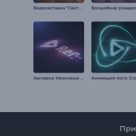
Видезаставка "Светящийся Рамадан"
Заставка: Неоновые пиксели
При