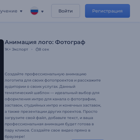
учение
Войти
Регистрация
Анимация лого: Фотограф
1K+
Экспорт
8 сек
Создайте профессиональную анимацию
логотипа для своих фотопроектов и расскажите
аудитории о своих услугах. Данный
тематический шаблон — идеальный выбор для
оформления интро для канала о фотографии,
заставок, студийных интро и конечных заставок,
а также презентации других проектов. Просто
загрузите свой файл, добавьте текст, и ваша
профессиональная анимация будет готова в
пару кликов. Создайте свое видео прямо в
браузере!