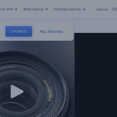
ния ИИ
Веб-сайты
Инструменты
Цены
Об
No, thanks
CHANGE