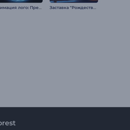
Анимация лого: Превращение из льда
Заставка "Рождественский медведь"
rest