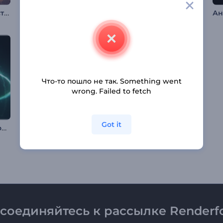
Волшебная рождественская деревушка
Заставка: Канун Хэллоуина
Интро заставка: Кинематографичное авто
Что-то пошло не так. Something went
wrong. Failed to fetch
Got it
Анимация лого: Столкновение частиц
Новогодняя заставка: Снежный шар
Интро: Металлические шары
соединяйтесь к рассылке Renderfo