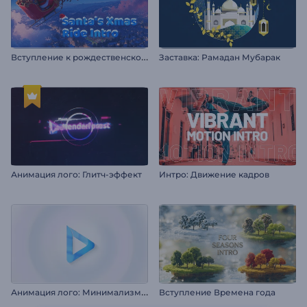
В
ступление к рождественскому приключению Санты
Заставка: Рамадан Мубарак
Анимация лого: Глитч-эффект
Интро: Движение кадров
А
нимация лого: Минимализм и вращение
Вступление Времена года