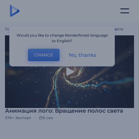
Главная
Шаблоны
Анимация Лого: Вращение Полос Света
Would you like to change Renderforest language
to English?
No, thanks
CHANGE
Анимация лого: Вращение полос света
37K+
Экспорт
15 сек