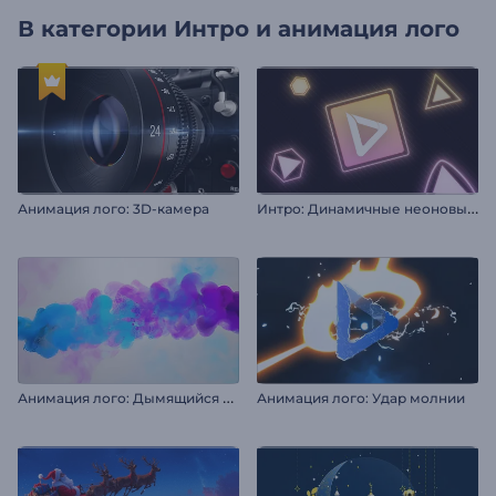
В категории
Интро и анимация лого
И
нтро: Динамичные неоновые фигуры
Анимация лого: 3D-камера
А
нимация лого: Дымящийся след
Анимация лого: Удар молнии