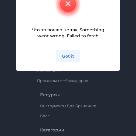
Свяжитесь С Нами
Вакансии
Помощь И Поддержка
Что-то пошло не так. Something
Партнерская Программа
went wrong. Failed to fetch
Политика Конфиденциальности
Условия И Положения
Got it
Карта Сайта
Renderforest
Программа Амбассадоров
Ресурсы
Инструменты Для Брендинга
Блог
Категории