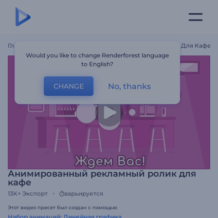
Главная
Шаблоны
Анимированный Рекламный Ролик Для Кафе
Would you like to change Renderforest language
to English?
No, thanks
CHANGE
Анимированный рекламный ролик для
кафе
13K+
Экспорт
варьируется
Этот видео пресет был создан с помощью
Набор анимаций: Линейная графика