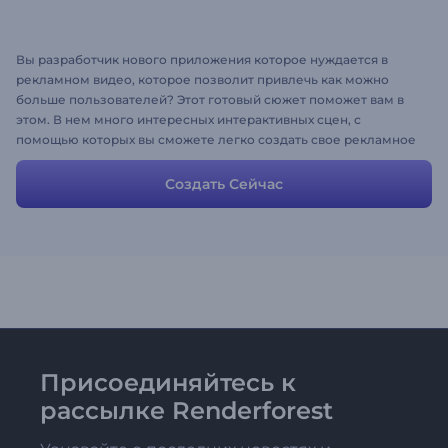
Вы разработчик нового приложения которое нуждается в
рекламном видео, которое позволит привлечь как можно
больше пользователей? Этот готовый сюжет поможет вам в
этом. В нем много интересных интерактивных сцен, с
помощью которых вы сможете легко создать свое рекламное
видео. Сцены полностью настраиваются, вносите любые
изменения, чтобы они вписывались в ваш собственный
Создать Сейчас
сценарий. Попробуйте создать ролик уже сегодня и удивите
свою аудиторию!
Присоединяйтесь к
рассылке Renderforest