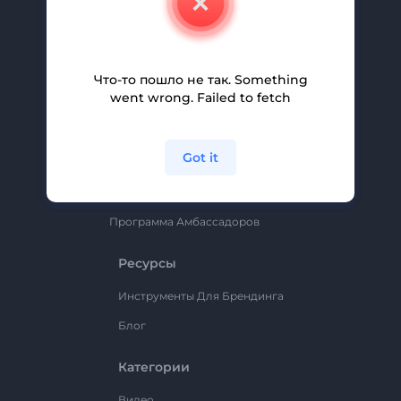
Вакансии
Помощь И Поддержка
Партнерская Программа
Что-то пошло не так. Something
went wrong. Failed to fetch
Политика Конфиденциальности
Условия И Положения
Got it
Карта Сайта
Renderforest
Программа Амбассадоров
Ресурсы
Инструменты Для Брендинга
Блог
Категории
Видео