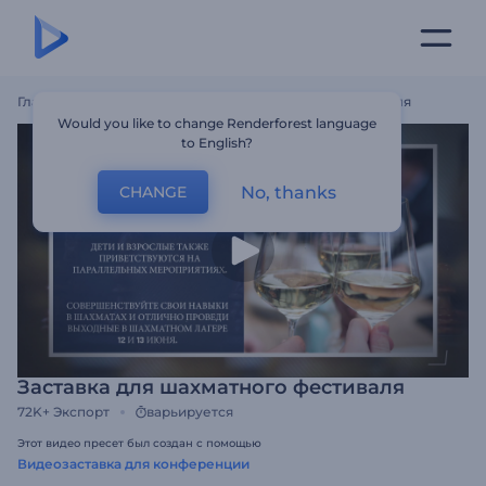
Главная
Шаблоны
Заставка Для Шахматного Фестиваля
Would you like to change Renderforest language
to English?
No, thanks
CHANGE
Заставка для шахматного фестиваля
72K+
Экспорт
варьируется
Этот видео пресет был создан с помощью
Видеозаставка для конференции