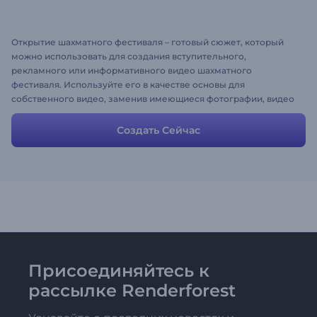
Открытие шахматного фестиваля – готовый сюжет, который
можно использовать для создания вступительного,
рекламного или информативного видео шахматного
фестиваля. Используйте его в качестве основы для
собственного видео, заменив имеющиеся фотографии, видео
и тексты собственными. Загрузите свою музыку или выберите
любую другую из нашей музыкальной библиотеки.
Создать Сейчас
Присоединяйтесь к
рассылке Renderforest