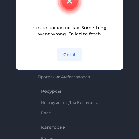
Вакансии
Помощь И Поддержка
Партнерская Программа
Что-то пошло не так. Something
went wrong. Failed to fetch
Политика Конфиденциальности
Условия И Положения
Got it
Карта Сайта
Renderforest
Программа Амбассадоров
Ресурсы
Инструменты Для Брендинга
Блог
Категории
Видео