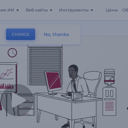
ния ИИ
Веб-сайты
Инструменты
Цены
Об
 Навыкам
No, thanks
CHANGE