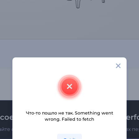
Что-то пошло не так. Something went
соединяйтесь к рассылке Renderfo
wrong. Failed to fetch
айте о последних новостях и новых предложениях п