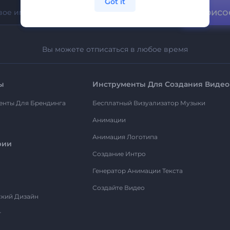
Got it
Присо
Вы можете отписаться в любое время
ы
Инструменты Для Создания Видео
енты Для Брендинга
Бесплатный Визуализатор Музыки
Анимации
Анимация Логотипа
рии
Создание Интро
Генератор Анимации Текста
Создайте Видео
ский Дизайн
т