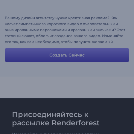
Вашему дизайн агентству нужна креативная реклама? Как
насчет симпатичного короткого видео с очаровательными
анимированными персонажами и красочными значками? Этот
готовый cюжет, облегчит создание вашего видео. Изменяйте
его так, как вам необходимо, чтобы получить желаемый
результат. Вы можете изменить сцены, тексты, стили и цвета.
Не забудьте загрузить свои медиа файлы!
Создать Сейчас
Присоединяйтесь к
рассылке Renderforest