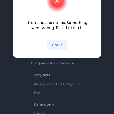
Вакансии
Помощь И Поддержка
Партнерская Программа
Что-то пошло не так. Something
went wrong. Failed to fetch
Политика Конфиденциальности
Условия И Положения
Got it
Карта Сайта
Renderforest
Программа Амбассадоров
Ресурсы
Инструменты Для Брендинга
Блог
Категории
Видео