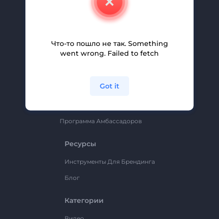
Вакансии
Помощь И Поддержка
Партнерская Программа
Что-то пошло не так. Something
went wrong. Failed to fetch
Политика Конфиденциальности
Условия И Положения
Got it
Карта Сайта
Renderforest
Программа Амбассадоров
Ресурсы
Инструменты Для Брендинга
Блог
Категории
Видео