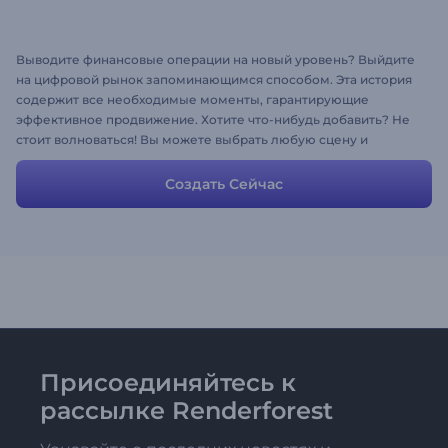
Выводите финансовые операции на новый уровень? Выйдите
на цифровой рынок запоминающимся способом. Эта история
содержит все необходимые моменты, гарантирующие
эффективное продвижение. Хотите что-нибудь добавить? Не
стоит волноваться! Вы можете выбрать любую сцену и
добавить любую информацию в свою историю. Цифровое
продвижение для цифрового продукта... что может быть
Создать Сейчас
лучше?
Присоединяйтесь к
рассылке Renderforest