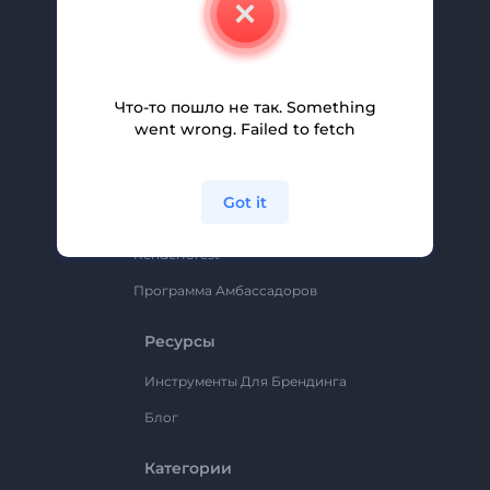
Свяжитесь С Нами
Вакансии
Помощь И Поддержка
Что-то пошло не так. Something
Партнерская Программа
went wrong. Failed to fetch
Политика Конфиденциальности
Условия И Положения
Got it
Карта Сайта
Renderforest
Программа Амбассадоров
Ресурсы
Инструменты Для Брендинга
Блог
Категории