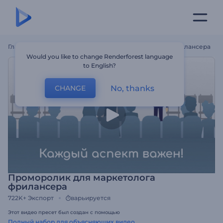
Главная
Шаблоны
Проморолик Для Маркетолога Фрилансера
Would you like to change Renderforest language
to English?
No, thanks
CHANGE
Проморолик для маркетолога
фрилансера
722K+
Экспорт
варьируется
Этот видео пресет был создан с помощью
Полный набор для объясняющих видео