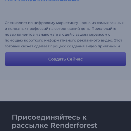
Специалист по цифровому маркетингу – одна из самых важных
и полезных профессий на сегодняшний день. Привлекайте
новых клиентов и знакомьте людей с вашим сервисом с
помощью короткого информативного рекламного видео. Этот
готовый сюжет сделает процесс создания видео приятным и
удобным, и, кроме того, заметно его ускорит. Кстати, вы
можете поменять любые сцены и тексты, загрузить медиа-
Создать Сейчас
файлы, настроить цвета и стили, чтобы добиться желаемого
результата.
Присоединяйтесь к
рассылке Renderforest