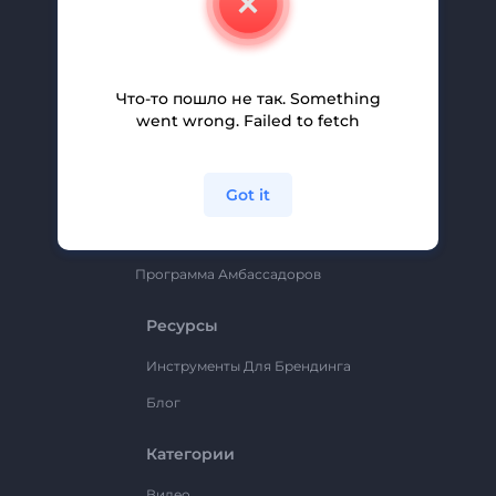
Вакансии
Помощь И Поддержка
Партнерская Программа
Что-то пошло не так. Something
went wrong. Failed to fetch
Политика Конфиденциальности
Условия И Положения
Got it
Карта Сайта
Renderforest
Программа Амбассадоров
Ресурсы
Инструменты Для Брендинга
Блог
Категории
Видео