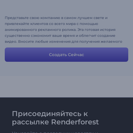
Представьте свою компанию в самом лучшем свете и
привлекайте клиентов со всего мира с помощью
анимированного рекламного ролика. Эта готовая история
существенно сэкономит ваше время и облегчит создание
видео. Вносите любые изменения для получения желаемого
эффекта. Кстати, вы можете поменять сцены и тексты,
загрузить медиа-файлы, настроить цвета и стили, и создать
Создать Сейчас
идеальную видео презентацию своей компании.
Присоединяйтесь к
рассылке Renderforest