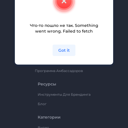
Вакансии
Помощь И Поддержка
Партнерская Программа
Что-то пошло не так. Something
went wrong. Failed to fetch
Политика Конфиденциальности
Условия И Положения
Got it
Карта Сайта
Renderforest
Программа Амбассадоров
Ресурсы
Инструменты Для Брендинга
Блог
Категории
Видео