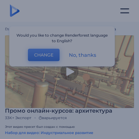
Главная
Шаблоны
Промо Онлайн-Курсов: Архитектура
Would you like to change Renderforest language
to English?
No, thanks
CHANGE
Промо онлайн-курсов: архитектура
33K+
Экспорт
варьируется
Этот видео пресет был создан с помощью
Набор для видео: Индустриальное развитие