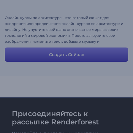
Онлайн курсы по архитектуре – это готовый сюжет для
внедрения или продвижения онлайн-курсов по архитектуре и
дизайну. Не упустите свой шанс стать частью мира высоких
технологий и мировой экономики. Просто загрузите свои
изображения, измените текст, добавьте музыку и
наслаждайтесь преимуществами реализованного вами
успешного проекта. Попробуйте бесплатно на Renderforest!
Создать Сейчас
Присоединяйтесь к
рассылке Renderforest