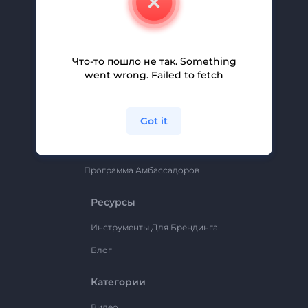
Вакансии
Помощь И Поддержка
Партнерская Программа
Что-то пошло не так. Something
went wrong. Failed to fetch
Политика Конфиденциальности
Условия И Положения
Got it
Карта Сайта
Renderforest
Программа Амбассадоров
Ресурсы
Инструменты Для Брендинга
Блог
Категории
Видео