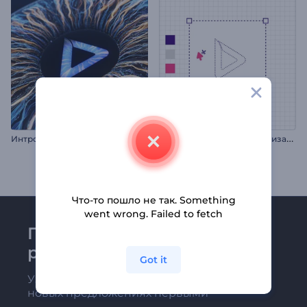
А
нимация логотипа для дизайнера
Интро Реалистичный Глаз
Что-то пошло не так. Something
went wrong. Failed to fetch
Присоединяйтесь к
рассылке Renderforest
Got it
Узнавайте о последних новостях и
новых предложениях первыми