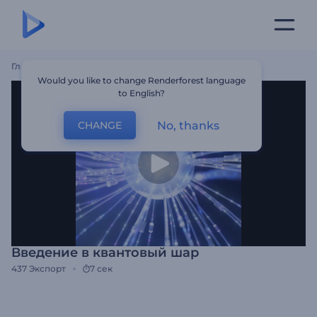
Главная
Шаблоны
Введение В Квантовый Шар
Would you like to change Renderforest language
to English?
No, thanks
CHANGE
Введение в квантовый шар
437
Экспорт
7 сек