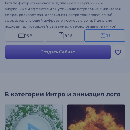
Хотите футуристическое вступление с энергичными
визуальными эффектами? Пусть наше вступление «Квантовая
сфера» раскроет ваш логотип из центра технологической
сферы, излучающей цифровые неоновые сети. Идеально
подходит для отраслей, связанных с технологиями, научной
фантастикой, квантовой механикой, космосом, инновациями и
16:9
9:16
1:1
другими. Благодаря энергетическому центру ваш бренд
окажется в центре внимания. Загрузите свой логотип,
добавьте слоган и выберите саундтрек, соответствующий
Создать Сейчас
атмосфере. Попробуйте прямо сейчас!
В категории
Интро и анимация лого