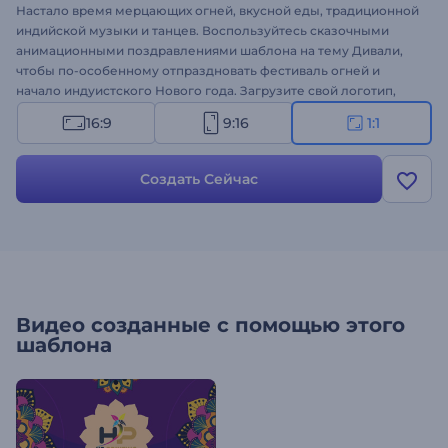
Настало время мерцающих огней, вкусной еды, традиционной
индийской музыки и танцев. Воспользуйтесь сказочными
анимационными поздравлениями шаблона на тему Дивали,
чтобы по-особенному отпраздновать фестиваль огней и
начало индуистского Нового года. Загрузите свой логотип,
вставьте медиафайлы и поделитесь своими пожеланиями с
16:9
9:16
1:1
помощью красочных сцен анимированного шаблона. Шаблон
отлично подходит для оформления праздничных интро,
видеооткрыток, приглашений на торжества и многого другого.
Создать Сейчас
Создайте свое видео!
Видео созданные с помощью этого
шаблона