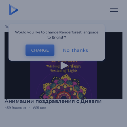
Главная
Шаблоны
Анимации Поздравления С Дивали
Would you like to change Renderforest language
to English?
No, thanks
CHANGE
Анимации поздравления с Дивали
459
Экспорт
15 сек