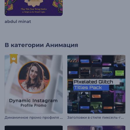
abdul minat
В категории
Анимация
Д
инамичное промо профиля Instagram
З
аголовки в стиле пиксель-глитч