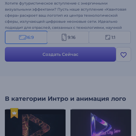
Хотите футуристическое вступление с энергичными
визуальными эффектами? Пусть наше вступление «Квантовая
сфера» раскроет ваш логотип из центра технологической
сферы, излучающей цифровые неоновые сети. Идеально
подходит для отраслей, связанных с технологиями, научной
фантастикой, квантовой механикой, космосом, инновациями и
16:9
9:16
1:1
другими. Благодаря энергетическому центру ваш бренд
окажется в центре внимания. Загрузите свой логотип,
добавьте слоган и выберите саундтрек, соответствующий
Создать Сейчас
атмосфере. Попробуйте прямо сейчас!
В категории
Интро и анимация лого