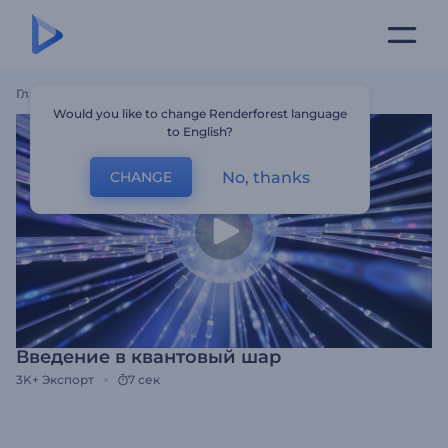
Главная
Шаблоны
Введение В Квантовый Шар
Would you like to change Renderforest language
to English?
No, thanks
CHANGE
Введение в квантовый шар
3K+
Экспорт
7 сек