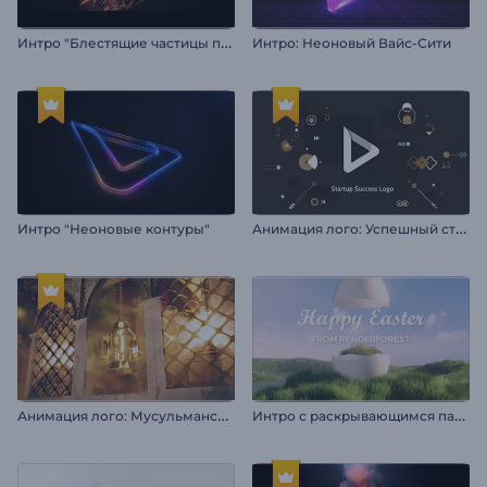
И
нтро "Блестящие частицы пламени"
Интро: Неоновый Вайс-Сити
А
нимация лого: Успешный стартап
Интро "Неоновые контуры"
А
нимация лого: Мусульманский праздник
И
нтро с раскрывающимся пасхальным яйцом