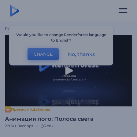
Главная
Шаблоны
Анимация Лого: Полоса Света
Would you like to change Renderforest language
to English?
No, thanks
CHANGE
Премиум-Шаблоны
Анимация лого: Полоса света
220K+
Экспорт
5 сек