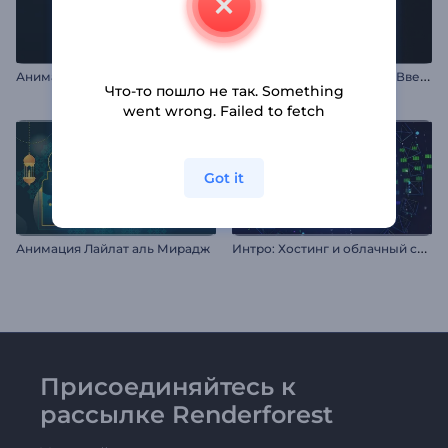
П
раво и справедливость: Введение
Анимация лого: Яркий распад
Что-то пошло не так. Something
went wrong. Failed to fetch
Got it
И
нтро: Хостинг и облачный сервис
Анимация Лайлат аль Мирадж
Присоединяйтесь к
рассылке Renderforest