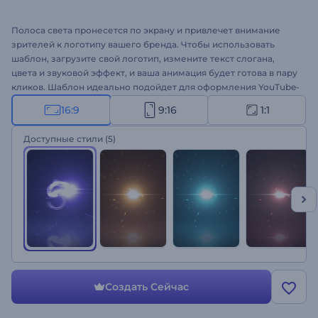
Полоса света пронесется по экрану и привлечет внимание
зрителей к логотипу вашего бренда. Чтобы использовать
шаблон, загрузите свой логотип, измените текст слогана,
цвета и звуковой эффект, и ваша анимация будет готова в пару
кликов. Шаблон идеально подойдет для оформления YouTube-
канала, веб-сайта, блога, профиля в социальных сетях и
16:9
9:16
1:1
многого другого. Создайте свою анимацию!
Доступные стили
(5)
Создать Сейчас