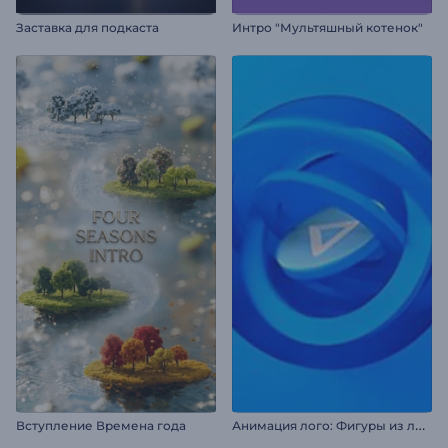
Заставка для подкаста
Интро "Мультяшный котенок"
А
нимация лого: Фигуры из линий
Вступление Времена года