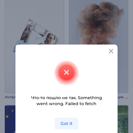
А
нимация лого: Мерцающие частицы
Интро: Мозаика из фото
Что-то пошло не так. Something
went wrong. Failed to fetch
Got it