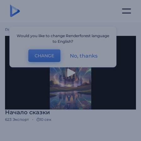
Главная
Шаблоны
Начало Сказки
Would you like to change Renderforest language
to English?
No, thanks
CHANGE
Начало сказки
623
Экспорт
10 сек