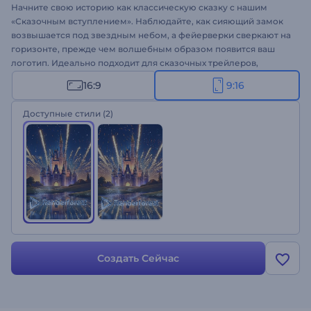
Начните свою историю как классическую сказку с нашим
«Сказочным вступлением». Наблюдайте, как сияющий замок
возвышается под звездным небом, а фейерверки сверкают на
горизонте, прежде чем волшебным образом появится ваш
логотип. Идеально подходит для сказочных трейлеров,
кинематографических заставок, волшебных интро, сюжетных
16:9
9:16
видеороликов и других очаровательных презентаций.
Настройте его за считанные минуты, добавив свой логотип,
Доступные стили
(2)
слоган и фоновую музыку. Создайте кинематографическое
вступление прямо сейчас!
Создать Сейчас