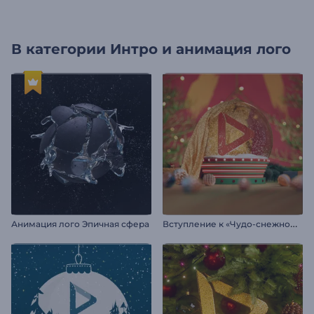
В категории
Интро и анимация лого
В
ступление к «Чудо-снежному шару»
Анимация лого Эпичная сфера