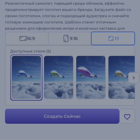
Реалистичный самолет, парящий среди облаков, эффектно
продемонстрирует логотип вашего бренда. Загрузите файл со
своим логотипом, слоган и подходящий аудиотрек и скачайте
готовую анимацию логотипа. Шаблон станет отличным
решением для оформления интро и конечных заставок для
YouTube, заставок для презентации компании, проморолика
16:9
9:16
1:1
турагентства и многого другого. Создайте реалистичную
анимацию логотипа!
Доступные стили
(5)
Создать Сейчас