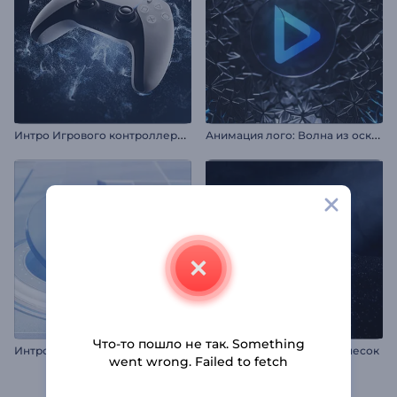
И
нтро Игрового контроллера с брызгами
А
нимация лого: Волна из осколков
Что-то пошло не так. Something
Интро: Многослойный 3D-круг
Анимация лого: Черный песок
went wrong. Failed to fetch