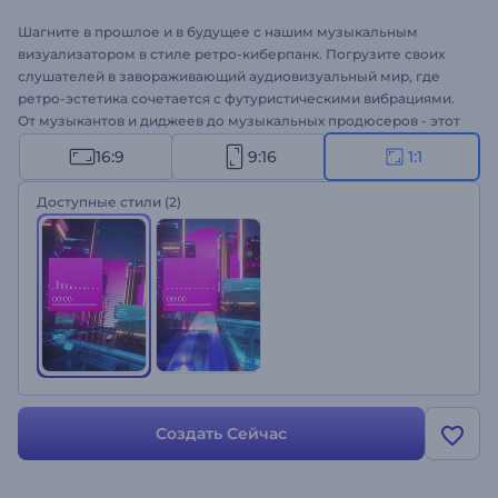
Шагните в прошлое и в будущее с нашим музыкальным
визуализатором в стиле ретро-киберпанк. Погрузите своих
слушателей в завораживающий аудиовизуальный мир, где
ретро-эстетика сочетается с футуристическими вибрациями.
От музыкантов и диджеев до музыкальных продюсеров - этот
шаблон просто необходим всем, кто хочет усовершенствовать
16:9
9:16
1:1
свои музыкальные треки. Загрузите свой аудиотрек, укажите
название песни и имя исполнителя, и пусть визуализатор
Доступные стили
(2)
оживит вашу музыку. Создавайте прямо сейчас и
отправляйтесь в путешествие по времени и пространству!
Создать Сейчас