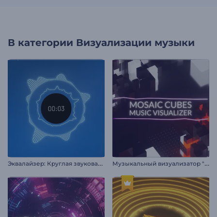
В категории
Визуализации музыки
Э
квалайзер: Круглая звуковая волна
М
узыкальный визуализатор "Мозаика из кубиков"