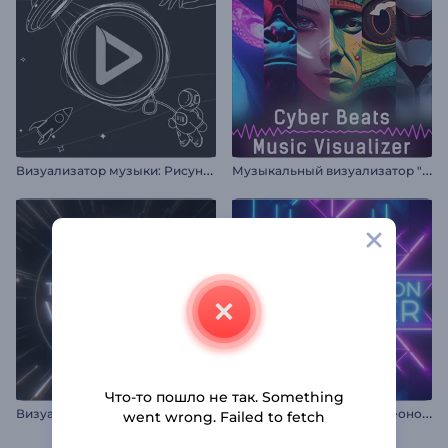
В
изуализатор музыки: Рисунки космоса
М
узыкальный визуализатор "Кибер Биты"
Что-то пошло не так. Something
В
изуализатор музыки: Пульсирующий бит
В
изуализатор музыки: Неоновый свет
went wrong. Failed to fetch