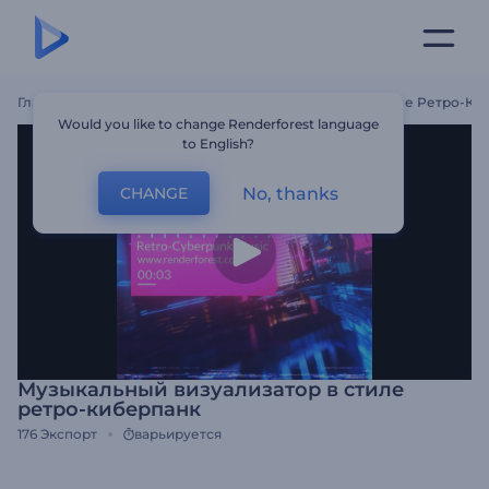
Главная
Шаблоны
Музыкальный Визуализатор В Стиле Ретро-Ки
Would you like to change Renderforest language
to English?
No, thanks
CHANGE
Музыкальный визуализатор в стиле
ретро-киберпанк
176
Экспорт
варьируется