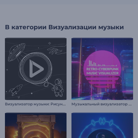
В категории
Визуализации музыки
В
изуализатор музыки: Рисунки космоса
М
узыкальный визуализатор в стиле ретро-киберпанк