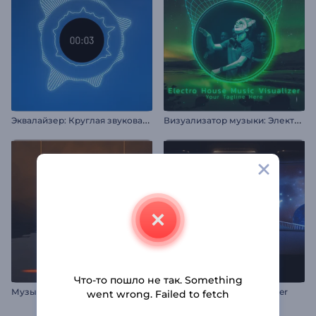
Э
квалайзер: Круглая звуковая волна
В
изуализатор музыки: Электро дабстеп
Что-то пошло не так. Something
М
узыкальный визуализатор «Deep Techno»
Galactic Ride Music Visualizer
went wrong. Failed to fetch