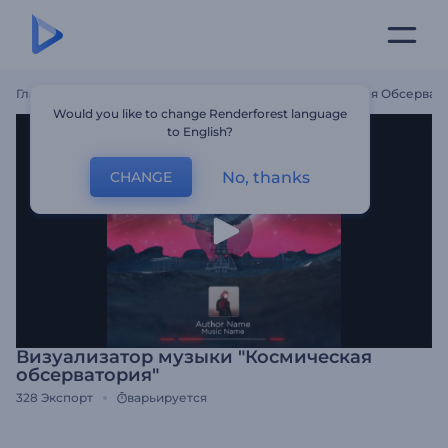
Главная
Шаблоны
Визуализатор Музыки "Космическая Обсерват
Would you like to change Renderforest language
to English?
No, thanks
CHANGE
Визуализатор музыки "Космическая
обсерватория"
328
Экспорт
варьируется