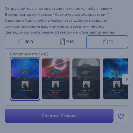
Отправляйтесь в путешествие по ночному небу с нашим
Визуализатором музыки "Космическая обсерватория".
Идеальный для любого жанра, этот шаблон позволяет
синхронизировать ваши ритмы со звездным небом,
светящимися небесными объектами и обсерваторией на
скалах. Загрузите свой трек, укажите название песни и имя
16:9
9:16
1:1
исполнителя и представьте свою музыку с захватывающими
дух визуальными эффектами. Этот визуализатор - все, что
Доступные стили
(5)
нужно музыкантам и диджеям, а также любителям музыки,
чтобы повысить ее популярность. Создавайте прямо сейчас!
Создать Сейчас