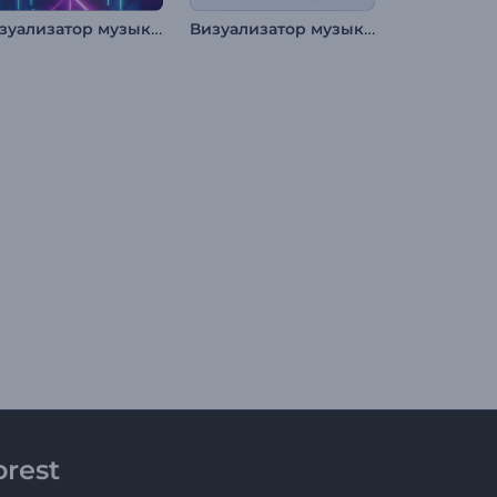
Визуализатор музыки: Неоновый свет
Визуализатор музыки: Промо альбома
rest