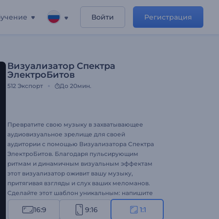
учение
Войти
Регистрация
Визуализатор Спектра
ЭлектроБитов
512
Экспорт
До 20мин.
Превратите свою музыку в захватывающее
аудиовизуальное зрелище для своей
аудитории с помощью Визуализатора Спектра
ЭлектроБитов. Благодаря пульсирующим
ритмам и динамичным визуальным эффектам
этот визуализатор оживит вашу музыку,
притягивая взгляды и слух ваших меломанов.
Сделайте этот шаблон уникальным: напишите
название песни и имя исполнителя, загрузите
16:9
9:16
1:1
музыкальный трек, выберите один из