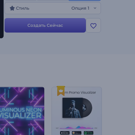
вариантов цвета, и все готово. Шаблон
Стиль
Опция 1
идеально подходит для музыкальных
видеоклипов, живых выступлений и
продвижения музыки в социальных сетях,
Создать Сейчас
предлагая уникальный способ демонстрации
ваших треков. Начните прямо сейчас!