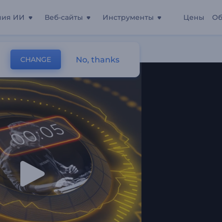
ния ИИ
Веб-сайты
Инструменты
Цены
Об
итов
No, thanks
CHANGE