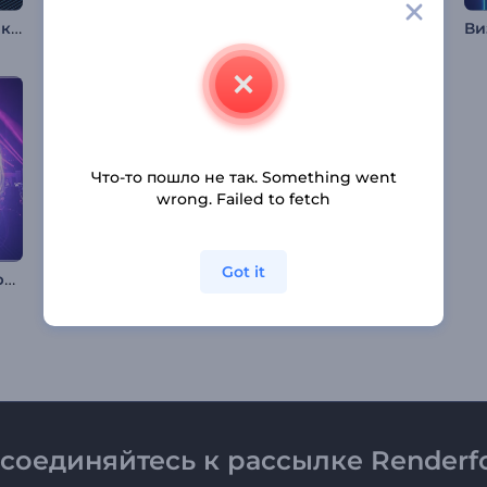
Визуализатор музыки: LCD-дисплей
Ретро Кассетный Музыкальный Визуализатор
Визуализатор музыки: Огненные лучи
Что-то пошло не так. Something went
wrong. Failed to fetch
Got it
Эквалайзер: Электрический пульс
Музыкальный визуализатор "Светящиеся биты"
Визуализатор "Неоновые тоннели"
соединяйтесь к рассылке Renderfo