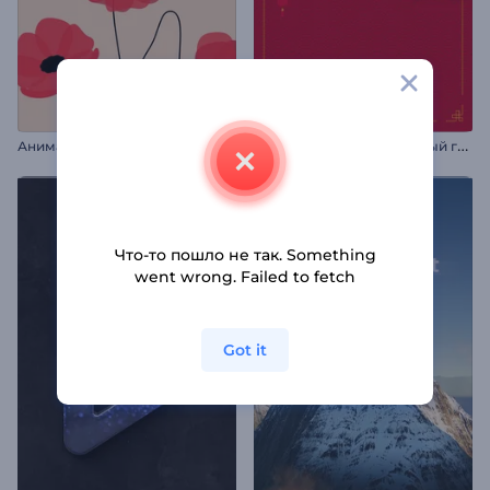
П
ромо на китайский Новый год
Анимация: День Анзака
Что-то пошло не так. Something
went wrong. Failed to fetch
Got it