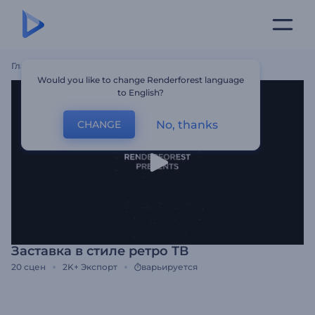
Главная
Шаблоны
Заставка В Стиле Ретро ТВ
Would you like to change Renderforest language
to English?
No, thanks
CHANGE
Заставка в стиле ретро ТВ
20
сцен
2K+
Экспорт
варьируется