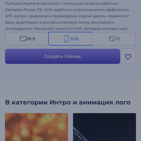
Путешествуйте в прошлое с помощью нашего шаблона
Заставки Ретро ТВ. Этот шаблон с классическими эффектами
ЭЛТ, ретро-графикой и переходами старой школы перенесет
вашу аудиторию в ностальгическую эпоху винтажного
телевидения. Настройте свой логотип, вставьте интересный
текст и выберите один из множества ретро-музыкальных
16:9
9:16
1:1
треков, чтобы создать идеальное настроение. Идеально
подходит для проектов с ретро-тематикой, ностальгических
интро брендов, заставок к сериалам и многого другого.
Создать Сейчас
Начните творить прямо сейчас!
В категории
Интро и анимация лого