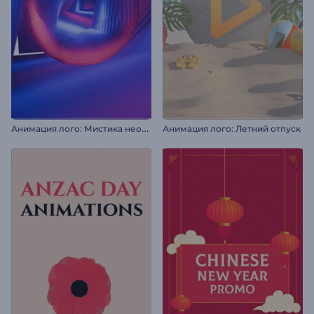
А
нимация лого: Мистика неона
Анимация лого: Летний отпуск