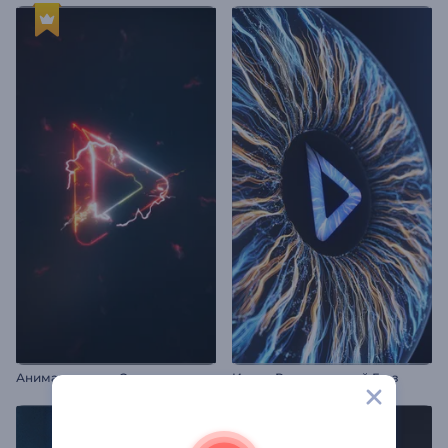
Анимация лого: Электро-глитч
Интро Реалистичный Глаз