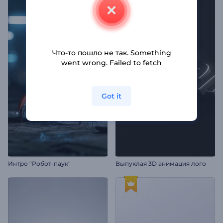
Что-то пошло не так. Something
went wrong. Failed to fetch
Got it
Интро "Робот-паук"
Выпуклая 3D анимация лого