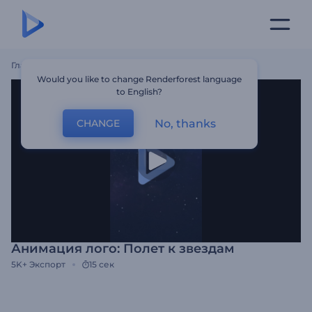
Главная
Шаблоны
Анимация Лого: Полет К Звездам
Would you like to change Renderforest language
to English?
No, thanks
CHANGE
Анимация лого: Полет к звездам
5K+
Экспорт
15 сек