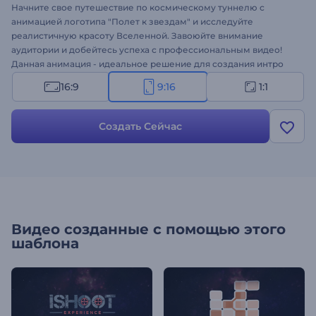
Начните свое путешествие по космическому туннелю с
анимацией логотипа "Полет к звездам" и исследуйте
реалистичную красоту Вселенной. Завоюйте внимание
аудитории и добейтесь успеха с профессиональным видео!
Данная анимация - идеальное решение для создания интро
заставок, конечных заставок, корпоративных презентаций,
16:9
9:16
1:1
фильмов и многого другого. Создайте видеоролик с
шаблоном "Полет к звездам" и добейтесь успеха!
Создать Сейчас
Видео созданные с помощью этого
шаблона