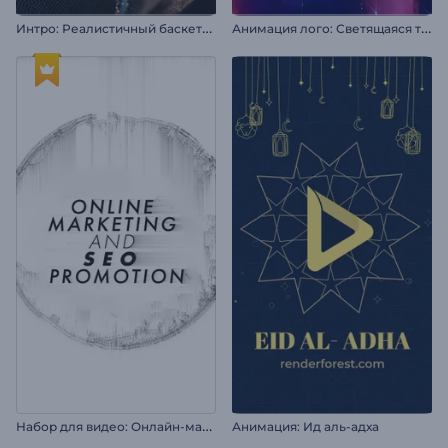
И
нтро: Реалистичный баскетбольный мяч
А
нимация лого: Светящаяся туманность
Н
абор для видео: Онлайн-маркетинг и SEO
Анимация: Ид аль-адха