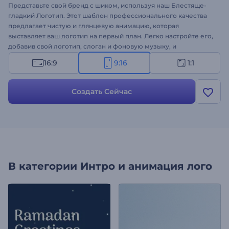
Представьте свой бренд с шиком, используя наш Блестяще-
гладкий Логотип. Этот шаблон профессионального качества
предлагает чистую и глянцевую анимацию, которая
выставляет ваш логотип на первый план. Легко настройте его,
добавив свой логотип, слоган и фоновую музыку, и
наблюдайте, как плавные переходы оживляют ваш логотип.
16:9
9:16
1:1
Идеально подходит для маркетинговых кампаний,
видеовставок, брендинга компании, презентаций и многого
другого. Создавайте прямо сейчас и сделайте свой бренд
Создать Сейчас
ярким уже сегодня!
В категории
Интро и анимация лого