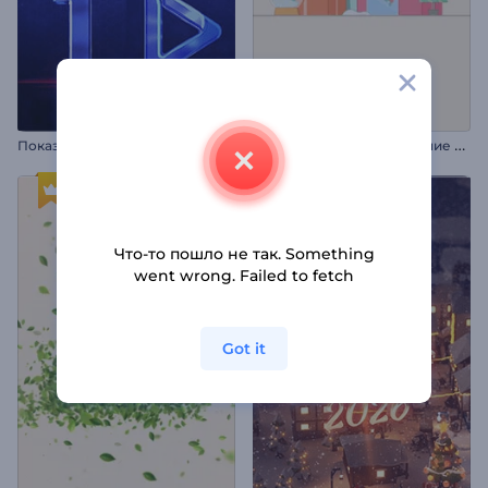
П
оказ логотипа обратного отсчета
В
идеооткрытка Новогодние подарки
Что-то пошло не так. Something
went wrong. Failed to fetch
Got it