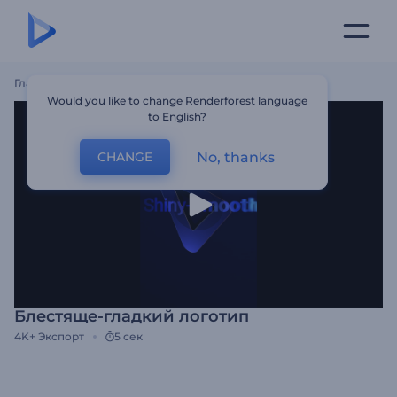
Главная
Шаблоны
Блестяще-Гладкий Логотип
Would you like to change Renderforest language
to English?
No, thanks
CHANGE
Блестяще-гладкий логотип
4K+
Экспорт
5 сек