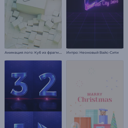
А
нимация лого: Куб из фрагментов
Интро: Неоновый Вайс-Сити