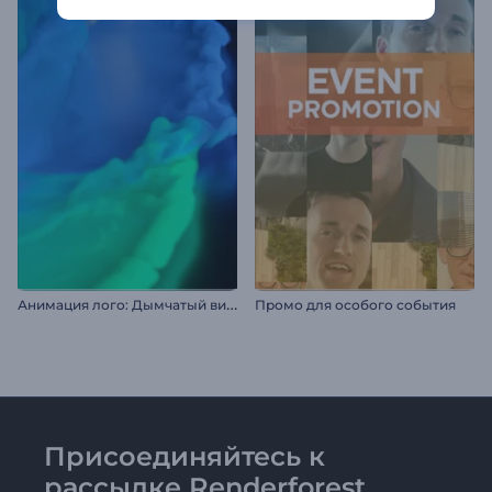
А
нимация лого: Дымчатый вихрь
Промо для особого события
Присоединяйтесь к
рассылке Renderforest