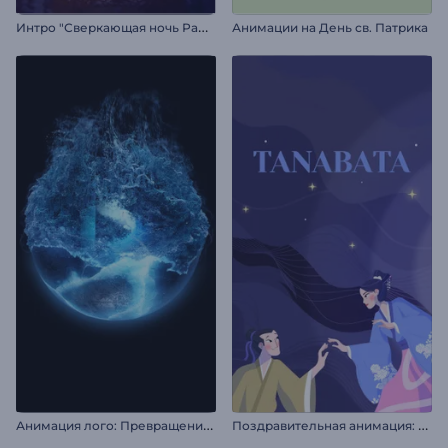
И
нтро "Сверкающая ночь Рамадана"
Анимации на День св. Патрика
А
нимация лого: Превращение из льда
П
оздравительная анимация: Танабата