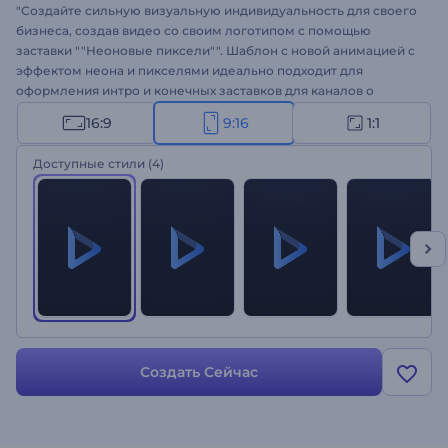
"Создайте сильную визуальную индивидуальность для своего
бизнеса, создав видео со своим логотипом с помощью
заставки ""Неоновые пиксели"". Шаблон с новой анимацией с
эффектом неона и пикселями идеально подходит для
оформления интро и конечных заставков для каналов о
технологиях, промороликов технологических мероприятий,
16:9
9:16
1:1
презентаций компаний, презентаций бренда и многого
другого. Загрузите свой логотип, введите слоган и получите
Доступные стили
(4)
высокотехнологичную анимацию логотипа за несколько
минут. Создайте свою заставку! "
Создать Сейчас