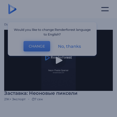
Главная
Шаблоны
Заставка: Неоновые Пиксели
Would you like to change Renderforest language
to English?
No, thanks
CHANGE
Заставка: Неоновые пиксели
21K+
Экспорт
7 сек