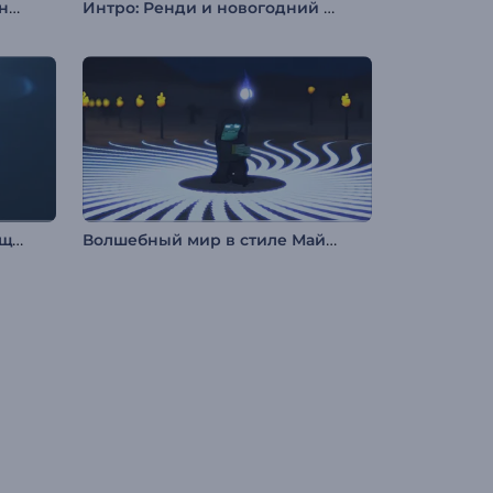
Анимация лого: Компьютерная система
Интро: Ренди и новогодний фейерверк
Раскрытие логотипа "Светящиеся слои"
Волшебный мир в стиле Майнкрафт