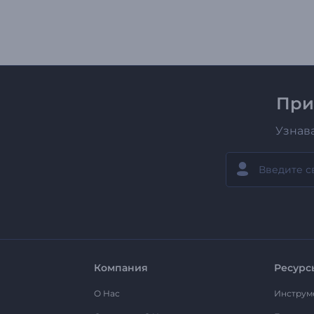
При
Узнав
Компания
Ресурс
О Нас
Инструм