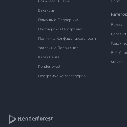
Свяжитесь С Нами
Блог
Вакансии
Катего
Помощь И Поддержка
Видео
Партнерская Программа
Логотип
Политика Конфиденциальности
Графиче
Условия И Положения
Веб-Сай
Карта Сайта
Мокап
Renderforest
Программа Амбассадоров