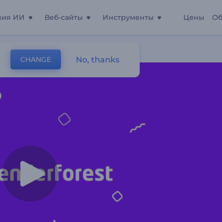
ния ИИ
Веб-сайты
Инструменты
Цены
Об
ния
No, thanks
CHANGE