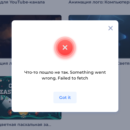
 для YouTube-канала
Анимация лого: Кинематографичная гроза
Что-то пошло не так. Something went
wrong. Failed to fetch
Got it
Разноцветная пасхальная заставка