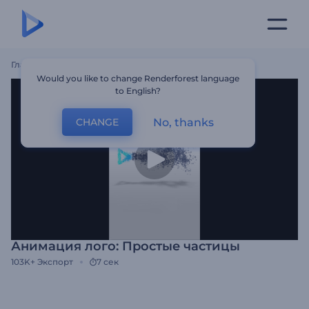
Главная
Шаблоны
Анимация Лого: Простые Частицы
Would you like to change Renderforest language
to English?
No, thanks
CHANGE
Анимация лого: Простые частицы
103K+
Экспорт
7 сек