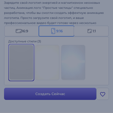
Зарядите свой логотип энергией и магнитизмом неоновых
частиц. Анимация лого "Простые частицы" специально
разработана, чтобы вы смогли создать эффектную анимацию
логотипа. Просто загрузите свой логотип, и ваше
профессиональное видео будет готово через несколько
минут. Шаблон идеально подходит для оформления
16:9
9:16
1:1
презентаций, рекламы на ТВ, YouTube-влогов, корпоративных
презентаций и многого другого. Мы собрали все ингредиенты
Доступные стили
(3)
для создания идеальной анимации логотипа - оформите свой
логотип с помощью "Простых частиц"!
Создать Сейчас