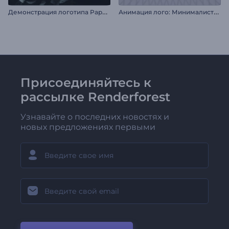
Д
емонстрация логотипа Paper Storm
А
нимация лого: Минималистичная кнопка
Присоединяйтесь к
рассылке Renderforest
Узнавайте о последних новостях и
новых предложениях первыми