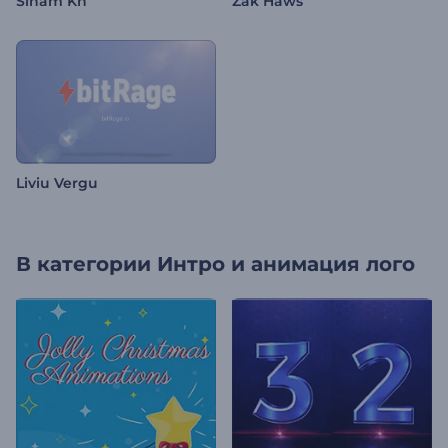
Siham Kh
Zak Haws
Liviu Vergu
В категории
Интро и анимация лого