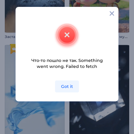
В
ступительная заставка к мультфильму ко Дню святого Валентина
Заставка: Горные вершины
Что-то пошло не так. Something
went wrong. Failed to fetch
Got it