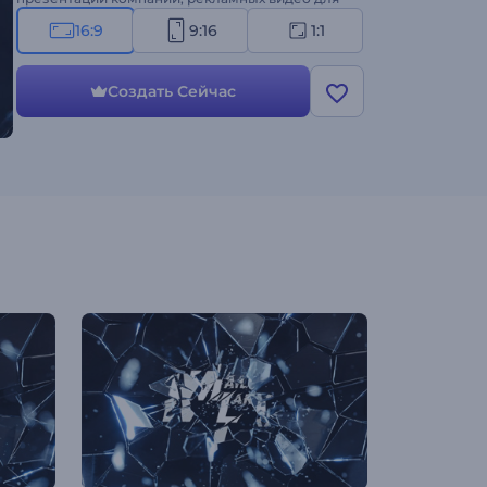
соцсетей и многого другого. Создайте видео с
16:9
9:16
1:1
анимацией лого "Разбитое стекло"!
Создать Сейчас