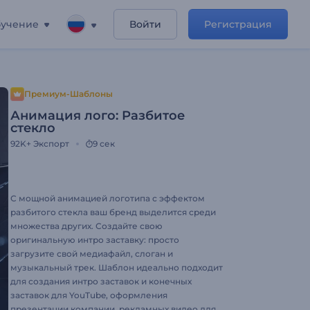
учение
Войти
Регистрация
Премиум-Шаблоны
Анимация лого: Разбитое
стекло
92K+
Экспорт
9 сек
С мощной анимацией логотипа с эффектом
разбитого стекла ваш бренд выделится среди
множества других. Создайте свою
оригинальную интро заставку: просто
загрузите свой медиафайл, слоган и
музыкальный трек. Шаблон идеально подходит
для создания интро заставок и конечных
заставок для YouTube, оформления
презентации компании, рекламных видео для