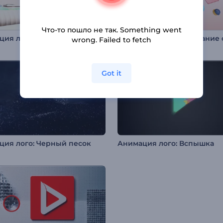
Что-то пошло не так. Something went
Анимация лого: Строительство и архитектура
wrong. Failed to fetch
Got it
ция лого: Черный песок
Анимация лого: Вспышка