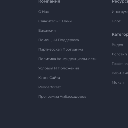
Компания
Ресурс
О Нас
Инструм
Свяжитесь С Нами
Блог
Вакансии
Катего
Помощь И Поддержка
Видео
Партнерская Программа
Логотип
Политика Конфиденциальности
Графиче
Условия И Положения
Веб-Сай
Карта Сайта
Мокап
Renderforest
Программа Амбассадоров