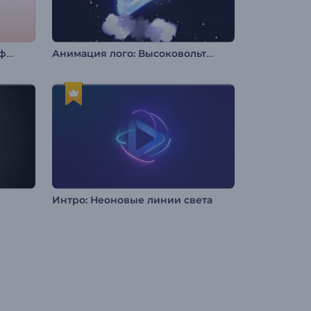
Анимация лого: Сочетание фигур
Анимация лого: Высоковольтная молния
Интро: Неоновые линии света