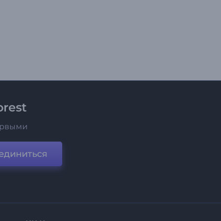
rest
ервыми
единиться