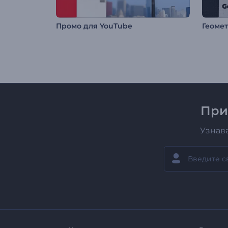
Промо для YouTube
Геоме
При
Узнав