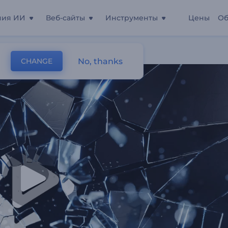
ния ИИ
Веб-сайты
Инструменты
Цены
Об
о
No, thanks
CHANGE