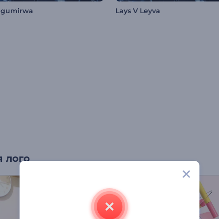
ugumirwa
Lays V Leyva
 лого