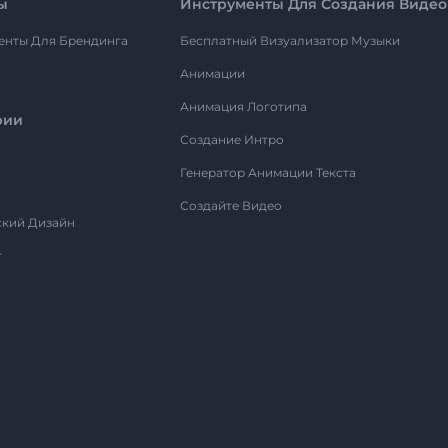
ы
Инструменты Для Создания Видео
енты Для Брендинга
Бесплатный Визуализатор Музыки
Анимации
Анимация Логотипа
рии
Создание Интро
Генератор Анимации Текста
Создайте Видео
ский Дизайн
т