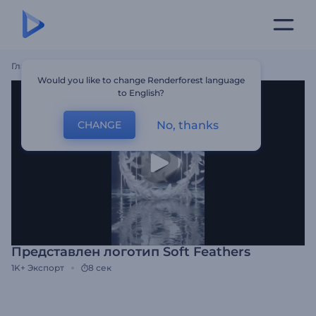
Главная
Шаблоны
Представлен Логотип Soft Feathers
Would you like to change Renderforest language
to English?
No, thanks
CHANGE
Представлен логотип Soft Feathers
1K+
Экспорт
8 сек