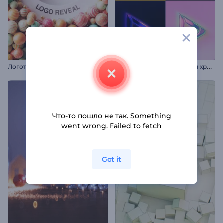
Л
оготип с надувными мячиками
А
нимация лого: Сияющий хром
Что-то пошло не так. Something
went wrong. Failed to fetch
Got it