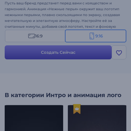
Пусть ваш бренд предстанет перед вами с изяществом и
гармонией. Анимация «Нежные перья» окружит ваш логотип
нежными перьями, плавно скользящими по экрану, создавая
мечтательную и элегантную атмосферу. Настройте её за
считанные минуты, добавив свой логотип, текст и фоновую
музыку, чтобы она соответствовала настроению вашего
16:9
9:16
бренда. Идеально подходит для модных брендов, бутиков,
салонов красоты и других художественных презентаций.
Создайте прямо сейчас и представьте свой бренд с
Создать Сейчас
элегантностью!
В категории
Интро и анимация лого