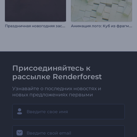
П
раздничная новогодняя заставка
А
нимация лого: Куб из фрагментов
Присоединяйтесь к
рассылке Renderforest
Узнавайте о последних новостях и
новых предложениях первыми