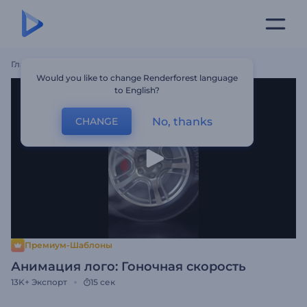
Главная
Шаблоны
Анимация Лого: Гоночная Скорость
Would you like to change Renderforest language
to English?
No, thanks
CHANGE
Премиум-Шаблоны
Анимация лого: Гоночная скорость
13K+
Экспорт
15 сек