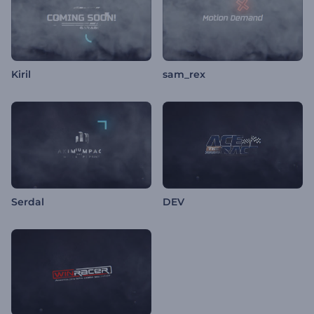
Kiril
sam_rex
Serdal
DEV