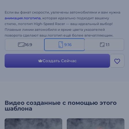
Если вы фанат скорости, увлечены автомобилями и вам нужна
анимация логотипа
, которая идеально подходит вашему
стилю, логотип High-Speed Racer — ваш идеальный выбор!
Плавные линии автомобиля и яркие цвета указателей
поворота сделают ваш логотип ещё более впечатляющим.
Просто загрузите свой логотип, чтобы создать самую
16:9
9:16
1:1
эффективную анимацию. Идеально подходит для
телевизионной рекламы, каналов на YouTube, заставок
презентаций и многого другого. Попробуйте этот новый
Создать Сейчас
шаблон прямо сейчас! Создайте свою историю в Instagram за
считанные секунды. Это бесплатно. 3...2...1...Поехали!
Видео созданные с помощью этого
шаблона