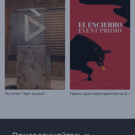
П
ромо для мероприятия на Эль Энсьерро
Логотип "Арт-музей"