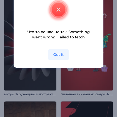
Что-то пошло не так. Something
went wrong. Failed to fetch
Got it
и
нтро "Кружащиеся абстрактные фигуры"
Г
линяная анимация: Канун Нового года