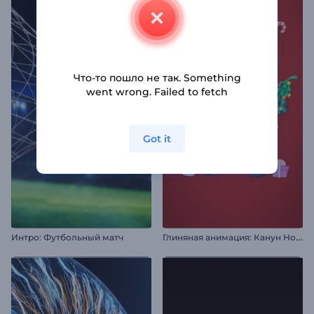
Что-то пошло не так. Something
went wrong. Failed to fetch
Got it
Г
линяная анимация: Канун Нового года
Интро: Футбольный матч