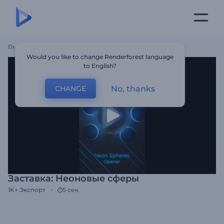
Главная
Шаблоны
Заставка: Неоновые Сферы
Would you like to change Renderforest language
to English?
No, thanks
CHANGE
Заставка: Неоновые сферы
1K+
Экспорт
5 сек