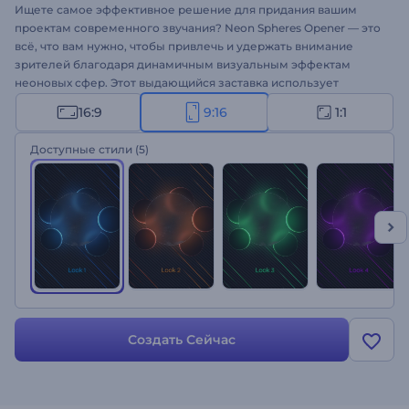
Ищете самое эффективное решение для придания вашим
проектам современного звучания? Neon Spheres Opener — это
всё, что вам нужно, чтобы привлечь и удержать внимание
зрителей благодаря динамичным визуальным эффектам
неоновых сфер. Этот выдающийся заставка использует
завораживающую игру света и ярких цветов для демонстрации
16:9
9:16
1:1
вашего логотипа. Уделите минуту, чтобы загрузить свой
логотип, ввести слоган и получить профессиональную
Доступные стили
(5)
анимацию логотипа
. Идеально подходит для продвижения
брендов, презентаций компаний, заставок новых каналов,
промо-акций продуктов и многого другого. Попробуйте прямо
сейчас!
Создать Сейчас