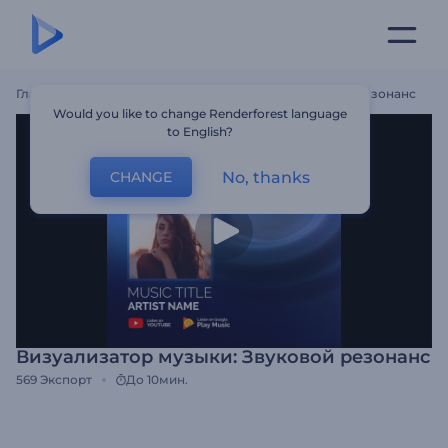
Главная
Шаблоны
Визуализатор Музыки: Звуковой Резонанс
Would you like to change Renderforest language
to English?
No, thanks
CHANGE
Визуализатор музыки: Звуковой резонанс
569
Экспорт
До 10мин.