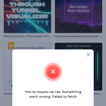
В
изуализатор "Неоновые тоннели"
М
узыкальный визуализатор "Поверхность Марса"
Что-то пошло не так. Something
В
изуализатор музыки: Промо альбома
В
изуализатор музыки: Релиз музыки
went wrong. Failed to fetch