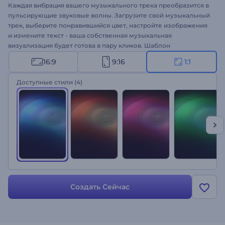
Каждая вибрация вашего музыкального трека преобразится в
пульсирующие звуковые волны. Загрузите свой музыкальный
трек, выберите понравившийся цвет, настройте изображения
и измените текст - ваша собственная музыкальная
визуализация будет готова в пару кликов. Шаблон
визуализации идеально подходит для оформления
16:9
9:16
1:1
музыкального промо, релиза сингла, тизера альбома и
многого другого. Создайте свой музыкальный проект!
Доступные стили
(4)
Создать Сейчас