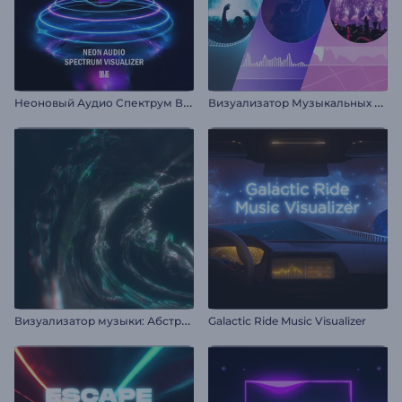
Н
еоновый Аудио Спектрум Визуализатор
В
изуализатор Музыкальных Альбомов
В
изуализатор музыки: Абстрактный вихрь
Galactic Ride Music Visualizer