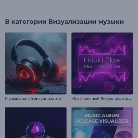
В категории
Визуализации музыки
М
узыкальный визуализатор "Наушники в ритме"
М
узыкальный Визуализатор "Поток Жидкости"