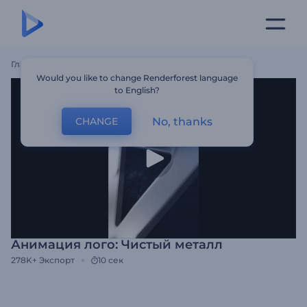
Главная
Шаблоны
Анимация Лого: Чистый Металл
Would you like to change Renderforest language
to English?
No, thanks
CHANGE
Анимация лого: Чистый металл
278K+
Экспорт
10 сек