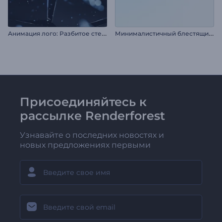
А
нимация лого: Разбитое стекло
М
инималистичный блестящий логотип
Присоединяйтесь к
рассылке Renderforest
Узнавайте о последних новостях и
новых предложениях первыми